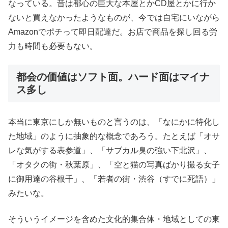
なっている。昔は都心の巨大な本屋とかCD屋とかに行か
ないと買えなかったようなものが、今では自宅にいながら
Amazonでポチって即日配達だ。お店で商品を探し回る労
力も時間も必要もない。
都会の価値はソフト面。ハード面はマイナ
ス多し
本当に東京にしか無いものと言うのは、「なにかに特化し
た地域」のように抽象的な概念であろう。たとえば「オサ
レな気がする表参道」、「サブカル臭の強い下北沢」、
「オタクの街・秋葉原」、「空と猫の写真ばかり撮る女子
に御用達の谷根千」、「若者の街・渋谷（すでに死語）」
みたいな。
そういうイメージを含めた文化的集合体・地域としての東