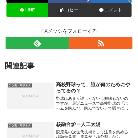
0
0
LINE
コピー
コメント
FXメッシをフォローする
関連記事
高校野球って、誰が何のためにや
チラ裏・時事ネタ
ってるの？
野球はあまり詳しくないし興味もないの
ですが、最近ニュースで高校野球の「ホ
ームを踏んだ、踏んでない」で騒ぎにな
ってることを知りました。監督が抗議し
たら、その抗議自体がけしからんという
ことで怒られたらしい。抗議すらダメっ
核融合炉＝人工太陽
チラ裏・時事ネタ
て？ ハァ？ですよね。じ...
脱原発の次世代技術として注目を集める
核融合発電。原発が「核分裂」なら、こ