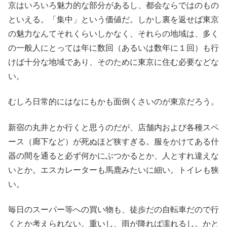
京はいろいろ魅力的な部分があるし、都会ならではのもの
といえる。「集中」という価値だ。しかし裏を返せば東京
の魅力なんてそれくらいしかなく、それらの地域は、多く
の一般人にとっては年に数回（あるいは数年に１回）も行
けば十分な地域であり、そのために東京に住む必要などな
い。
むしろ日常的にはなにもかも面倒くさいのが東京だろう。
新宿の丸井とか行くと思うのだが、店舗内および各種スペ
ース（廊下など）が死ぬほど狭すぎる。服をかけてある什
器の間を通ると必ず何かにぶつかるとか、人とすれ違えな
いとか。エスカレーターも馬鹿みたいに細い。トイレも狭
い。
毎日のスーパー等への買い物も、徒歩だの自転車だので行
くとか考えられない。重いし、雨が降れば濡れるし。かと