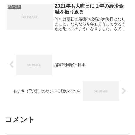
督の「ボウリング・フォー・コロンバイ
2021年も大晦日に１年の経済金
FXの鉄則
ン」。これはコロンバイン...
融を振り返る
昨年は最初で最後の投稿が大晦日となり
まして、なんなら今年もそうしてやろう
かと思いこのようになりました。さて今
年を振り返りますと、コロナ渦は収束し
つつあるもののまだまだ日常が完全に戻
ったわけではありませんね。どこかへ外
出するのもまだ躊躇するし...
超重税国家・日本
モテキ（TV版）のサントラ聴いてたら
コメント