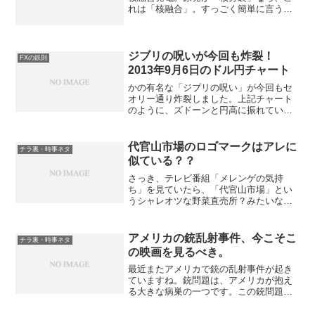
れは「核融合」。すっごく簡単に言うと
「人工太陽」みたいなものらしいです。
理論上は「暴走しない仕組みなので安
全」らしい。でも結局、学者サマの理論
なんかもう、今回の原発の件...
ジブリの呪いが今回も炸裂！
FXの鉄則
2013年9月6日のドル円チャート
かの有名な「ジブリの呪い」が今回もセ
オリー通り炸裂しました。上記チャート
のように、ズドーンと円高に振れていま
す。なんでも過去の的中率が９割とのこ
とで、僕は「ジブリの呪い」に賭けてみ
ました。今回はちょうど週間R2ゾーンに
代官山市場のロゴマークはアレに
チラ裏・時事ネタ
も達していたのでエント...
似ている？？
さっき、テレビ番組「メレンゲの気持
ち」を見ていたら、「代官山市場」とい
うシャレオツな野菜直売所？みたいなの
が出てきた。ここのロゴマークは、女の
子がカゴを持って走っている、というイ
ラスト。なんかどっかで見たことあるな
アメリカの銃乱射事件、今こそこ
チラ裏・時事ネタ
～と思ったら、アレだ！！ハ...
の映画を見るべき。
最近またアメリカで銃の乱射事件が起き
ていますね。銃問題は、アメリカが抱え
る大きな病巣の一つです。この銃問題に
ついて非常に鋭く切り込んだドキュメン
タリー映画が、あのマイケル・ムーア監