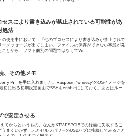
のプロセスにより書き込みが禁止されている可能性があ
対処法
トの使用中において、「他のプロセスにより書き込みが禁止されて
ラーメッセージが出てしまい、ファイルの保存ができない事態が発
ことから、ソフト個別の問題ではなくてWi...
SH接続、その他メモ
ry Pi を手に入れました。Raspbian “wheezy”のOSイメージを
初に出る初期設定画面でSSHをenableにしておく。あとはルー
Bハブで安定させる
に変えてからというもの、なんかKTV-FSPCIEでの録画に失敗するこ
どうまくいかず、ふとセルフパワーのUSBハブに接続してみること
ようで、ものすごく安定す...