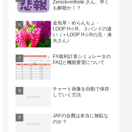
Zerock∞infinite さん、早く
も解散か！？
金魚草・めらんちょ・
LOOP H☆R、３バンドの違
い（＋LOOP H☆Rの兄・凍
矢さん）
FX複利計算シミュレータの
FAQと機能要望について
チャート画像を自動で保存
していく方法
JAFの会費は本当に無駄な
のか？