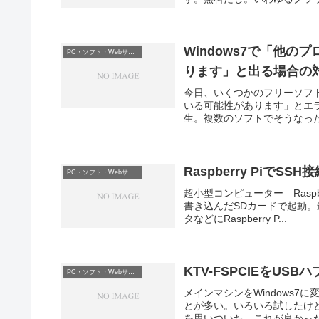
Windows7で「他
PC・ソフト・Webサービス等
ります」と出る場合の
今日、いくつかのフリーソフ
いる可能性があります」とエ
生。複数のソフトでそうなった
Raspberry PiでS
PC・ソフト・Webサービス等
超小型コンピューター Raspber
書き込んだSDカードで起動。最
タなどにRaspberry P...
KTV-FSPCIEをUS
PC・ソフト・Webサービス等
メインマシンをWindows7
とが多い。いろいろ試したけ
を思いついた。これが良かった