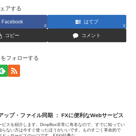
ェアする
Facebook
はてブ
0
0
コピー
コメント
シをフォローする
クアップ・ファイル同期 ： FXに便利なWebサービス
ビスを紹介します。DropBox非常に有名なので、すでに知ってい
知らない方は今すぐ使ったほうがいいです。ものすごく革命的で
ド・サービスの一つです。FXや仕事な...