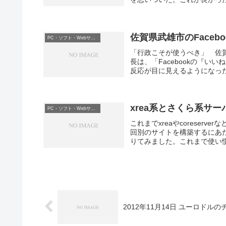
佐賀県武雄市のFaceb
PC・ソフト・Webサービス等
「行政こそが使うべき」 佐賀
長は、「Facebookの『
反応が目に見えるようになった。
xrea系とさくら系サー
PC・ソフト・Webサービス等
これまでxreaやcoreserv
回別のサイトを構築するにあ
りてみました。これまで使い慣れて
2012年11月14日 ユーロドル