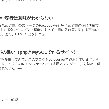
ook移行は意味がわからない
県武雄市、公式ページのFacebook移行完了武雄市の樋渡啓祐市
いいね！』ボタンやコメント機能によって、市の各施策に対する市民の
また、HTMLなどを打つ必...
バの違い（phpとMySQLで作るサイト）
erなどを多用してきて、このブログもcoreserverで運用しています。今
たり、さくらのレンタルサーバー（共用スタンダード）を初めて借
いたxrea...
のチャート解説