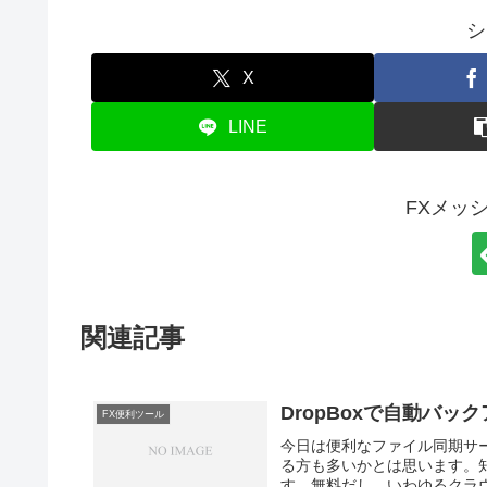
シ
X
LINE
FXメッ
関連記事
DropBoxで自動バッ
FX便利ツール
今日は便利なファイル同期サー
る方も多いかとは思います。
す。無料だし。いわゆるクラウ