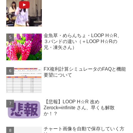
金魚草・めらんちょ・LOOP H☆R、
３バンドの違い（＋LOOP H☆Rの
兄・凍矢さん）
FX複利計算シミュレータのFAQと機能
要望について
【悲報】LOOP H☆R 改め
Zerock∞infinite さん、早くも解散
か！？
チャート画像を自動で保存していく方