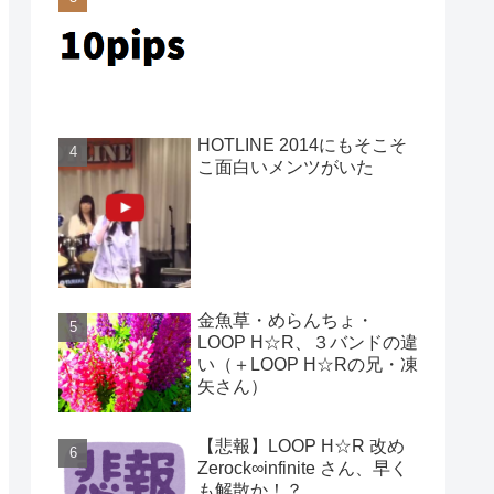
HOTLINE 2014にもそこそ
こ面白いメンツがいた
金魚草・めらんちょ・
LOOP H☆R、３バンドの違
い（＋LOOP H☆Rの兄・凍
矢さん）
【悲報】LOOP H☆R 改め
Zerock∞infinite さん、早く
も解散か！？