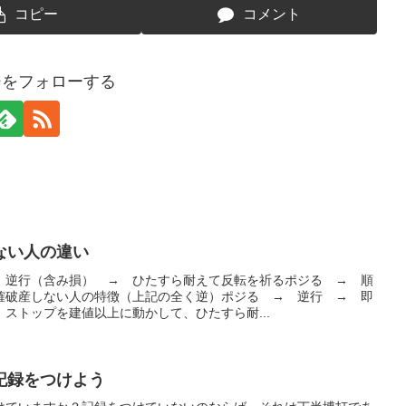
コピー
コメント
シをフォローする
ない人の違い
 逆行（含み損） → ひたすら耐えて反転を祈るポジる → 順
確破産しない人の特徴（上記の全く逆）ポジる → 逆行 → 即
ストップを建値以上に動かして、ひたすら耐...
記録をつけよう