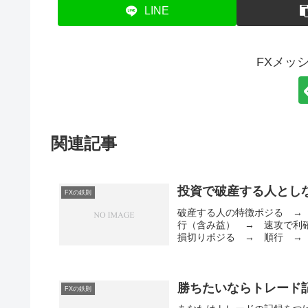
LINE
FXメッ
関連記事
投資で破産する人とし
FXの鉄則
破産する人の特徴ポジる →
行（含み益） → 速攻で利
損切りポジる → 順行 → 
勝ちたいならトレード
FXの鉄則