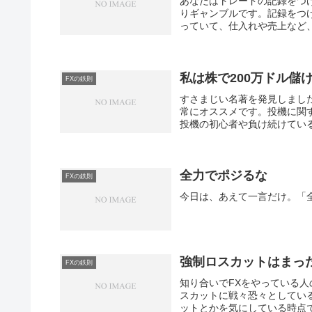
あなたはトレードの記録をつ
りギャンブルです。記録をつ
っていて、仕入れや売上など、
私は株で200万ドル儲
FXの鉄則
すさまじい名著を発見しました
常にオススメです。投機に関
投機の初心者や負け続けている
全力でポジるな
FXの鉄則
今日は、あえて一言だけ。「
強制ロスカットはまっ
FXの鉄則
知り合いでFXをやっている
スカットに戦々恐々としてい
ットとかを気にしている時点で