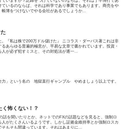
けていますか？記録をつけていないのならば、それは丁半博打であ
けているのならば、それは科学であり事業でもあります。商売をや
帳簿をつけないでやる会社があるでしょうか...
けた
。『私は株で200万ドル儲けた』 ニコラス・ダーバス著これは非
するあらゆる普遍的極意が、平易な文章で書かれています。投資・
人が必ず犯すミスと、その対処法が逐一...
全力」という名の 地獄直行ギャンブル やめましょう以上です。
たく怖くない！？
人の話を聞いたりとか、ネットでのFXの話題などを見ると、強制ロ
る人がたくさんいるようです。しかし証拠金維持率とか強制ロスカ
そもそも間違っています。それはあまりに...