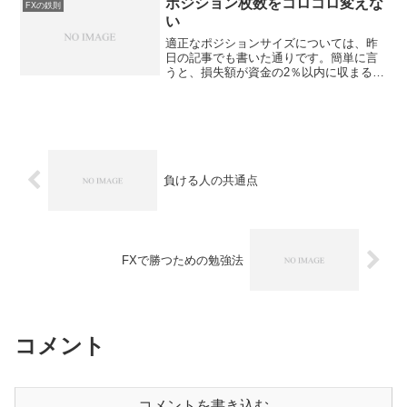
ポジション枚数をコロコロ変えな
FXの鉄則
い
適正なポジションサイズについては、昨
日の記事でも書いた通りです。簡単に言
うと、損失額が資金の2％以内に収まるよ
うな枚数でエントリーすべきです。で、
この枚数は、エントリーのたびにコロコ
ロ変えないほうが良いです。たとえば、
最初は２枚。儲かったか...
負ける人の共通点
FXで勝つための勉強法
コメント
コメントを書き込む