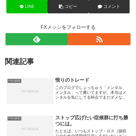
LINE
コピー
コメント
FXメッシをフォローする
関連記事
悟りのトレード
FXの鉄則
このブログでしょっちゅう「メンタル、
メンタル」って書いてますが、本当はメ
ンタルを気にしてる時点でまだダメなん
です。一番いいのは、メンタルがどうの
こうのとか気にしないで、まったく
「無」の状態で、自分の決めたルール通
りに機械的にトレードできる境...
ストップ広げたい症候群に打ち勝
FXの鉄則
つには。
たとえば、いつもストップ・ロス（損切
りのための逆指値注文）をだいたいエン