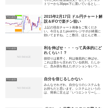
トリーから30pips下に置いているとしま
す。で、ストップぴったりで狩られて反
転とか、あるいはあと数pipsストップに
余裕があれば耐えて反転できたの
2015年2月17日 ドル円チャート解
FXの鉄則
に・・・とか、そうい...
説＆IFOで楽チン狙い
上記の現在チャート画像をご覧くださ
い。今日もまたpivotやレジサポが綺麗に
効いてますね。ここ数日、ほとんど教科
書通りにカッチリとレジサポが機能しま
くっています。相場としては非常に簡単
ですね。レジサポのラインでタイトなス
利を伸ばせ・・・って具体的にど
FXの鉄則
トップでIFO注文を...
れくらい！？
損切りは素早く、利は徹底的に伸ばせ。
これは昔から言われている鉄則。たしか
に、含み損を抱えたポジションをいつま
でもズルズルと持ち続けるのはダメだ
し、ちょっと利益が乗った瞬間にあわて
て決済するのもダメ。それは真理だと思
自分を信じるしかない
FXの鉄則
うし、よく分かっている。し...
みんなそれぞれ、自分なりのシステムを
お持ちだと思います。システムというの
は、簡単に言えば「いつエントリーし
て、いつ手仕舞うか」。その基準、やり
方のことです。ところが自分のシステム
を１００％信じきれないでいると、だん
だんエントリーするのが怖く...