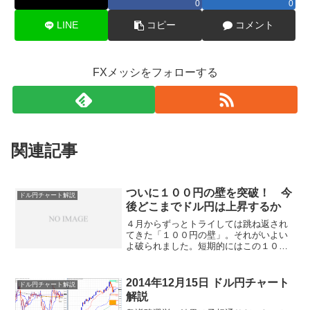
0
0
LINE
コピー
コメント
FXメッシをフォローする
関連記事
ついに１００円の壁を突破！ 今
ドル円チャート解説
後どこまでドル円は上昇するか
４月からずっとトライしては跳ね返され
てきた「１００円の壁」。それがいよい
よ破られました。短期的にはこの１００
円ラインが強力なサポートとなってそう
簡単には割らず、上昇バイアスがかかる
可能性が高いと考えています。とりあえ
2014年12月15日 ドル円チャート
ドル円チャート解説
ず当面の目標としては、週...
解説