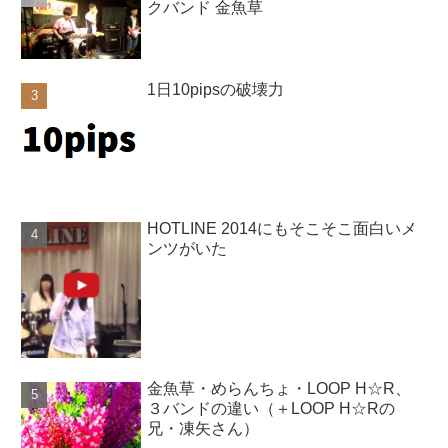
クバンド 金魚草
1日10pipsの破壊力
HOTLINE 2014にもそこそこ面白いメ
ンツがいた
金魚草・めらんちょ・LOOP H☆R、
３バンドの違い（＋LOOP H☆Rの
兄・凍矢さん）