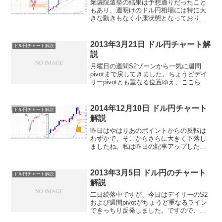
衆議院選挙の結果は予想通りだったこと
もあり、週明けのドル円相場には特に大
きな動きもなく小康状態となっておりま
す。個人的には今はとりあえず様子見。
いつものように、週間pivot・サポレジや
日足一目の転換線・基準線を目安にし、
2013年3月21日 ドル円チャート解
ドル円チャート解説
大きく動いたあとの...
説
月曜日の週間S2ゾーンから一気に週間
pivotまで戻してきました。ちょうどデイ
リーpivotとも重なる位置ゆえ、ここらで
行ったり来たりを繰り返しているようで
す。長期的にはまだまだ上昇圧力が強そ
うに見えます。
2014年12月10日 ドル円チャート
ドル円チャート解説
解説
昨日はやはりあのポイントからの反転は
わずかで、そこからさらに大きく下落し
ましたね。私は昨日の記事アップした直
後に少ない枚数で試しにロングしてみま
したが、10pips以上上昇したところでス
トップを建値に移動しました。その後の
2013年3月5日 ドル円のチャート
ドル円チャート解説
大きな下落を見るに...
解説
二日続落中ですが、今日はデイリーのS2
および週間pivotがちょうど重なるライン
できっちり反発しました。ですので、こ
こでまた上昇基調に転じる可能性があり