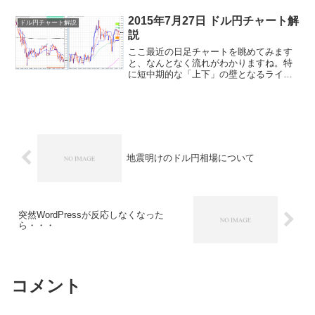
ます。逆にデイリーS2を下回るような
ら、１時間足の800SMAを見据えていく
2015年7月27日 ドル円チャート解
ドル円チャート解説
必要があるで...
説
ここ最近の日足チャートを眺めてみます
と、なんとなく流れがわかりますね。特
に短中期的な「上下」の壁となるライン
がうっすら見えてきます。その節目の数
値を注意深く見れば、多くの市場参加者
の思惑も透けてきますね。上下とも新高
値・新安値の更新には注意...
地震明けのドル円相場について
突然WordPressが反応しなくなった
ら・・・
コメント